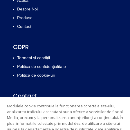
Acasă
Despre Noi
Produse
Contact
GDPR
Termeni și condiții
Politica de confidențialitate
Politica de cookie-uri
Contact
Modulele cookie contribuie la funcționarea corectă a site-ului,
Email : edrichsrl@yahoo.com
info@edrich.ro
analizarea traficului acestuia și buna oferire a serviciilor de Social
Telefon: 077303831,
0773854017
Media, precum și la personalizarea anunțurilor și a conținutului. În
plus, informațiile colectate prin modul dvs. de utilizare a site-ului
Telefon fix: 0259313033
ajung și la departamentele noastre de publicitate, date analitice și