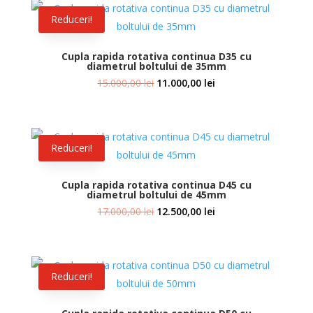
Reduceri!
Cupla rapida rotativa continua D35 cu
diametrul boltului de 35mm
Prețul
Prețul
15.000,00
lei
11.000,00
lei
inițial
curent
a
este:
fost:
11.000,00 lei.
Reduceri!
15.000,00 lei.
Cupla rapida rotativa continua D45 cu
diametrul boltului de 45mm
Prețul
Prețul
17.000,00
lei
12.500,00
lei
inițial
curent
a
este:
fost:
12.500,00 lei.
Reduceri!
17.000,00 lei.