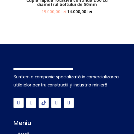
Cupla rapida rotativa continua D50 cu
diametrul boltului de 50mm
Prețul
Prețul
19.000,00
lei
14.000,00
lei
inițial
curent
a
este:
fost:
14.000,00 lei.
19.000,00 lei.
Suntem o companie specializată în comercializarea
utilajelor pentru construcții și industria minieră
Meniu
Acasă