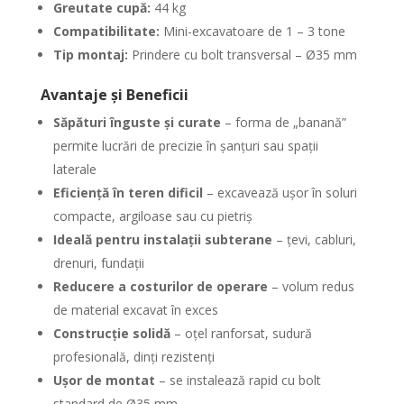
Greutate cupă:
44 kg
Compatibilitate:
Mini-excavatoare de 1 – 3 tone
Tip montaj:
Prindere cu bolt transversal – Ø35 mm
Avantaje și Beneficii
Săpături înguste și curate
– forma de „banană”
permite lucrări de precizie în șanțuri sau spații
laterale
Eficiență în teren dificil
– excavează ușor în soluri
compacte, argiloase sau cu pietriș
Ideală pentru instalații subterane
– țevi, cabluri,
drenuri, fundații
Reducere a costurilor de operare
– volum redus
de material excavat în exces
Construcție solidă
– oțel ranforsat, sudură
profesională, dinți rezistenți
Ușor de montat
– se instalează rapid cu bolt
standard de Ø35 mm