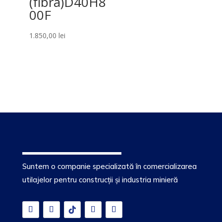
(fibra)D40H8
00F
1.850,00
lei
Suntem o companie specializată în comercializarea
utilajelor pentru construcții și industria minieră