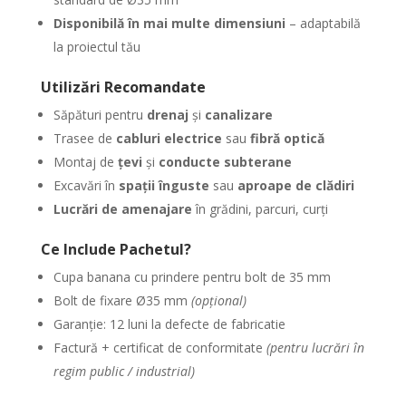
Disponibilă în mai multe dimensiuni
– adaptabilă
la proiectul tău
Utilizări Recomandate
Săpături pentru
drenaj
și
canalizare
Trasee de
cabluri electrice
sau
fibră optică
Montaj de
țevi
și
conducte subterane
Excavări în
spații înguste
sau
aproape de clădiri
Lucrări de amenajare
în grădini, parcuri, curți
Ce Include Pachetul?
Cupa banana cu prindere pentru bolt de 35 mm
Bolt de fixare Ø35 mm
(opțional)
Garanție: 12 luni la defecte de fabricatie
Factură + certificat de conformitate
(pentru lucrări în
regim public / industrial)