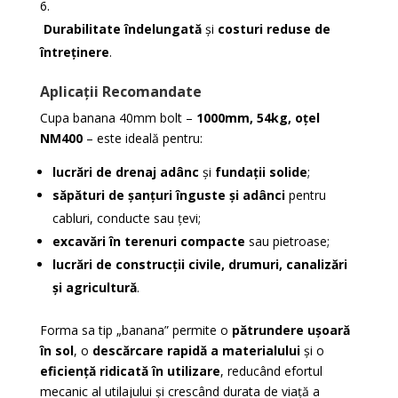
Durabilitate îndelungată
și
costuri reduse de
întreținere
.
Aplicații Recomandate
Cupa banana 40mm bolt –
1000mm, 54kg, oțel
NM400
– este ideală pentru:
lucrări de drenaj adânc
și
fundații solide
;
săpături de șanțuri înguste și adânci
pentru
cabluri, conducte sau țevi;
excavări în terenuri compacte
sau pietroase;
lucrări de construcții civile, drumuri, canalizări
și agricultură
.
Forma sa tip „banana” permite o
pătrundere ușoară
în sol
, o
descărcare rapidă a materialului
și o
eficiență ridicată în utilizare
, reducând efortul
mecanic al utilajului și crescând durata de viață a