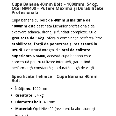
Cupa Banana 40mm Bolt – 1000mm, 54kg,
Oțel NM400 – Putere Maximă și Durabilitate
Profesională
Cupa banana cu
bolt de 40mm
și
înălțime de
1000mm
este destinată lucrărilor profesionale de
excavare adâncă, drenaj și fundații complexe. Cu o
greutate de 54kg
, oferă o combinație perfectă între
stabilitate, forță de penetrare și rezistență la
uzură
. Construită integral din
oțel de calitate
superioară NM400
, această cupă banana este
concepută pentru utilizare intensivă, garantând
performanță constantă și o durată lungă de viață.
Specificații Tehnice – Cupa Banana 40mm
Bolt
Înălțime:
1000 mm
Greutate:
54 kg
Diametru bolt:
40 mm
Material:
Oțel NM400 (rezistent la abraziune și
impact)