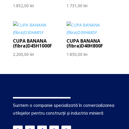
1.852,00
lei
1.731,00
lei
CUPA BANANA
CUPA BANANA
(fibra)D45H1000F
(fibra)D40H800F
2.200,00
lei
1.850,00
lei
Suntem o companie specializată în comercializarea
utilajelor pentru construcții și industria minieră