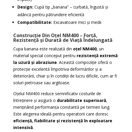
Design:
Cupă tip „banana” – curbată, îngustă și
adâncă pentru pătrundere eficientă
Compatibilitate:
Excavatoare mici și medii
Construcție Din Oțel NM400 – Forță,
Rezistență și Durată de Viață Îndelungată
Cupa banana este realizată din
oțel NM400
, un
material special conceput pentru
rezistență extremă
la uzură și abraziune
. Această compoziție oferă o
protecție excelentă împotriva deformărilor și a
deteriorării, chiar și în condiții de lucru dificile, cum ar fi
soluri pietroase sau argiloase.
Oțelul NM400 reduce semnificativ costurile de
întreținere și asigură o
durabilitate superioară
,
menținând performanța constantă pe termen lung.
Este alegerea ideală pentru operatorii care doresc
eficiență, fiabilitate și rezistență în exploatare
intensivă
.