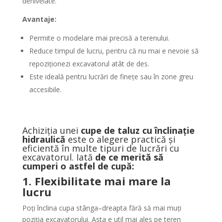
denivelate.
Avantaje:
Permite o modelare mai precisă a terenului.
Reduce timpul de lucru, pentru că nu mai e nevoie să
repoziționezi excavatorul atât de des.
Este ideală pentru lucrări de finețe sau în zone greu
accesibile.
Achiziția unei
cupe de taluz cu înclinație
hidraulică
este o alegere practică și
eficientă în multe tipuri de lucrări cu
excavatorul. Iată
de ce merită să
cumperi o astfel de cupă:
1. Flexibilitate mai mare la
lucru
Poți înclina cupa stânga–dreapta fără să mai muți
poziția excavatorului. Asta e util mai ales pe teren