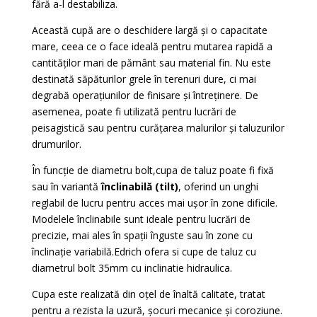
fără a-l destabiliza.
Această cupă are o deschidere largă și o capacitate
mare, ceea ce o face ideală pentru mutarea rapidă a
cantităților mari de pământ sau material fin. Nu este
destinată săpăturilor grele în terenuri dure, ci mai
degrabă operațiunilor de finisare și întreținere. De
asemenea, poate fi utilizată pentru lucrări de
peisagistică sau pentru curățarea malurilor și taluzurilor
drumurilor.
În funcție de diametru bolt,cupa de taluz poate fi fixă
sau în variantă
înclinabilă (tilt)
, oferind un unghi
reglabil de lucru pentru acces mai ușor în zone dificile.
Modelele înclinabile sunt ideale pentru lucrări de
precizie, mai ales în spații înguste sau în zone cu
înclinație variabilă.Edrich ofera si cupe de taluz cu
diametrul bolt 35mm cu inclinatie hidraulica.
Cupa este realizată din oțel de înaltă calitate, tratat
pentru a rezista la uzură, șocuri mecanice și coroziune.