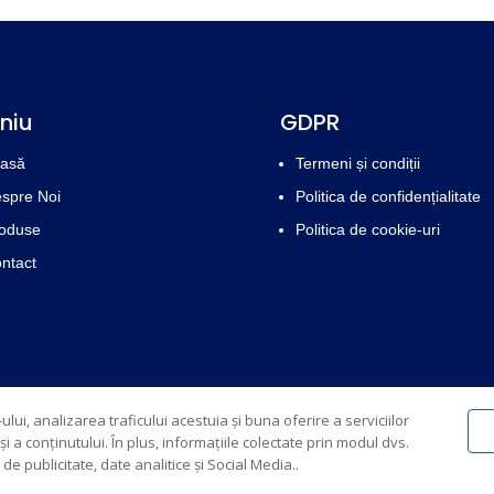
niu
GDPR
asă
Termeni și condiții
spre Noi
Politica de confidențialitate
oduse
Politica de cookie-uri
ntact
lui, analizarea traficului acestuia și buna oferire a serviciilor
 a conținutului. În plus, informațiile colectate prin modul dvs.
de publicitate, date analitice și Social Media..