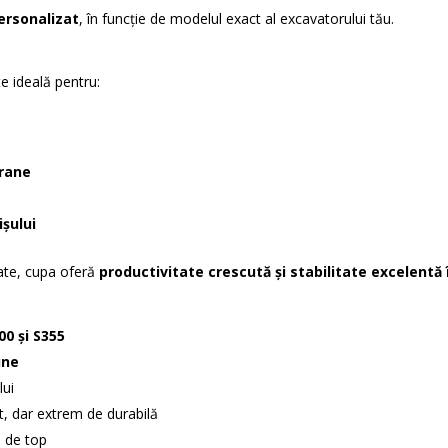
ersonalizat
, în funcție de modelul exact al excavatorului tău.
 ideală pentru:
erane
ișului
zate, cupa oferă
productivitate crescută și stabilitate excelentă 
00 și S355
une
lui
, dar extrem de durabilă
 de top