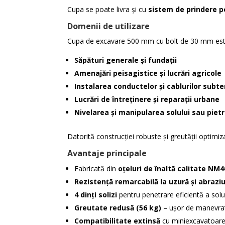
Cupa se poate livra și cu
sistem de prindere p
Domenii de utilizare
Cupa de excavare 500 mm cu bolt de 30 mm este
Săpături generale și fundații
Amenajări peisagistice și lucrări agricole
Instalarea conductelor și cablurilor subt
Lucrări de întreținere și reparații urbane
Nivelarea și manipularea solului sau pietr
Datorită construcției robuste și greutății optimi
Avantaje principale
Fabricată din
oțeluri de înaltă calitate NM4
Rezistență remarcabilă la uzură și abrazi
4 dinți solizi
pentru penetrare eficientă a solu
Greutate redusă (56 kg)
– ușor de manevrat
Compatibilitate extinsă
cu miniexcavatoare