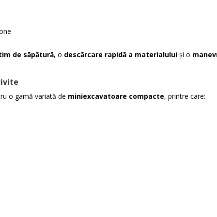
tone
tim de săpătură
, o
descărcare rapidă a materialului
și o
manevr
ivite
tru o gamă variată de
miniexcavatoare compacte
, printre care: