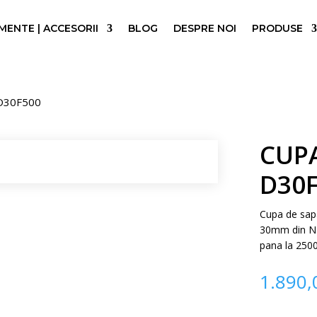
ENTE | ACCESORII
BLOG
DESPRE NOI
PRODUSE
D30F500
CUP
D30
Cupa de sap
30mm din NM
pana la 250
1.890