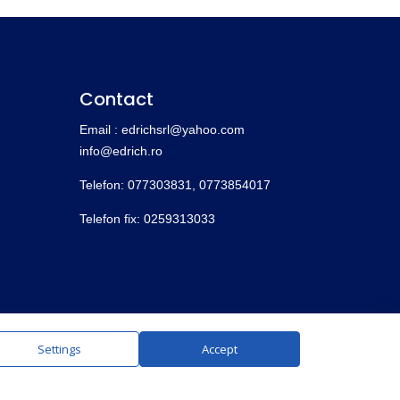
Contact
Email : edrichsrl@yahoo.com
info@edrich.ro
Telefon: 077303831,
0773854017
Telefon fix: 0259313033
Settings
Accept