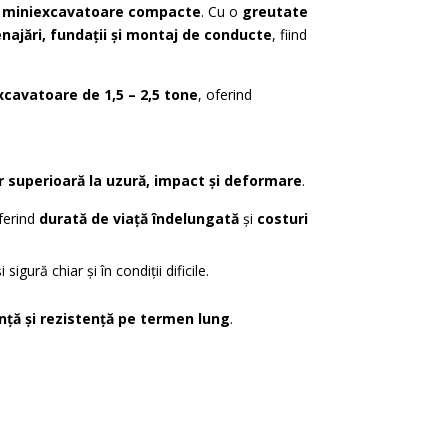
u
miniexcavatoare compacte
. Cu o
greutate
najări, fundații și montaj de conducte
, fiind
xcavatoare de 1,5 – 2,5 tone
, oferind
or superioară la uzură, impact și deformare
.
oferind
durată de viață îndelungată
și
costuri
sigură chiar și în condiții dificile.
nță și rezistență pe termen lung
.