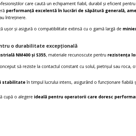
fesioniștilor care caută un echipament fiabil, durabil și eficient pentr
eră
performanță excelentă în lucrări de săpătură generală, ame
au întreținere.
ă ușor și asigură o compatibilitate extinsă cu o gamă largă de
minie
tru o durabilitate excepțională
ustrială NM400 și S355
, materiale recunoscute pentru
rezistența l
onceput să reziste la contactul constant cu solul, pietrișul sau roca, 
i stabilitate
în timpul lucrului intens, asigurând o funcționare fiabilă și 
tă cupă o alegere
ideală pentru operatorii care doresc performa