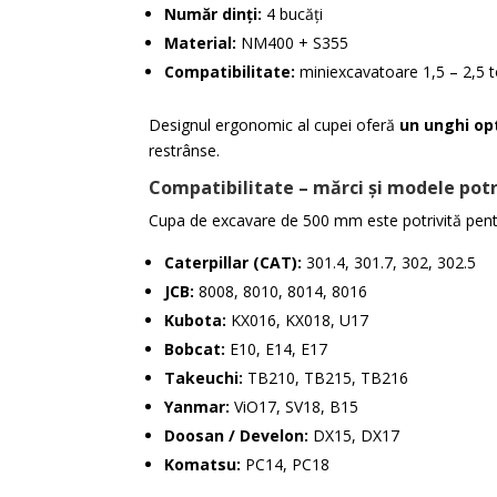
Număr dinți:
4 bucăți
Material:
NM400 + S355
Compatibilitate:
miniexcavatoare 1,5 – 2,5 
Designul ergonomic al cupei oferă
un unghi op
restrânse.
Compatibilitate – mărci și modele potr
Cupa de excavare de 500 mm este potrivită pen
Caterpillar (CAT):
301.4, 301.7, 302, 302.5
JCB:
8008, 8010, 8014, 8016
Kubota:
KX016, KX018, U17
Bobcat:
E10, E14, E17
Takeuchi:
TB210, TB215, TB216
Yanmar:
ViO17, SV18, B15
Doosan / Develon:
DX15, DX17
Komatsu:
PC14, PC18