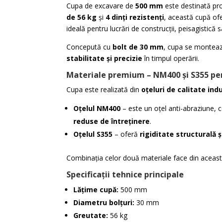
Cupa de excavare de
500 mm
este destinată pro
de 56 kg
și
4 dinți rezistenți
, această cupă of
ideală pentru lucrări de construcții, peisagistică s
Concepută cu
bolt de 30 mm
, cupa se monteaz
stabilitate și precizie
în timpul operării.
Materiale premium – NM400 și S355 pen
Cupa este realizată din
oțeluri de calitate ind
Oțelul NM400
– este un oțel anti-abraziune, c
reduse de întreținere
.
Oțelul S355
– oferă
rigiditate structurală ș
Combinația celor două materiale face din aceas
Specificații tehnice principale
Lățime cupă:
500 mm
Diametru bolțuri:
30 mm
Greutate:
56 kg