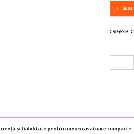
Sună
Categorie:
C
iciență și fiabilitate pentru miniexcavatoare compacte