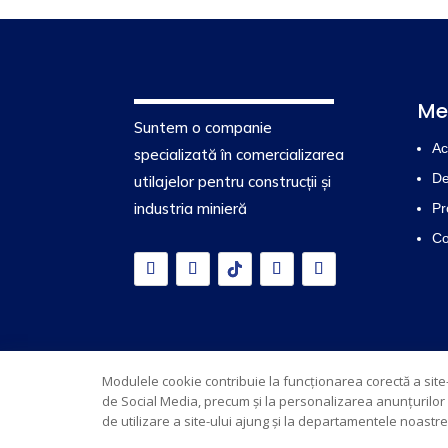
Me
Suntem o companie
Ac
specializată în comercializarea
De
utilajelor pentru construcții și
industria minieră
Pr
Co
© Edrich 2026 | Powered by
Creative Marketing
Modulele cookie contribuie la funcționarea corectă a site-u
de Social Media, precum și la personalizarea anunțurilor și
de utilizare a site-ului ajung și la departamentele noastre 