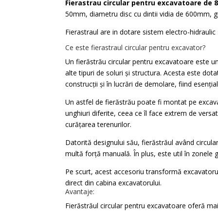
Fierastrau circular pentru excavatoare de 
50mm, diametru disc cu dintii vidia de 600mm, 
Fierastraul are in dotare sistem electro-hidraulic s
Ce este fierastraul circular pentru excavator?
Un fierăstrău circular pentru excavatoare este u
alte tipuri de soluri și structura. Acesta este dota
construcții și în lucrări de demolare, fiind esenți
Un astfel de fierăstrău poate fi montat pe excavat
unghiuri diferite, ceea ce îl face extrem de versa
curățarea terenurilor.
Datorită designului său, fierăstrăul având circul
multă forță manuală. În plus, este util în zonel
Pe scurt, acest accesoriu transformă excavatorul 
direct din cabina excavatorului.
Avantaje:
Fierăstrăul circular pentru excavatoare oferă mai