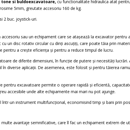
8 tone si buldoexcavatoare,
cu functionalitate hidraulica atat pentr
grosime 5mm, greutate accesoriu 160 de kg.
i 2 buc. joystick-uri.
n accesoriu sau un echipament care se atașează la excavator pentru a 
t cu un disc rotativ circular cu dinți ascuțiți, care poate tăia prin mater
ale pentru a crește eficiența și pentru a reduce timpul de lucru.
oare de diferite dimensiuni, în funcție de putere și necesități lucrări. 
til în diverse aplicații. De asemenea, este folosit și pentru tăierea ram
are pentru excavatoare permite o operare rapidă și eficientă, capacitat
e greu accesibile unde alte echipamente mai mari nu pot ajunge.
într-un instrument multifuncțional, economisind timp și bani prin posib
 multe avantaje semnificative, care îl fac un echipament extrem de util