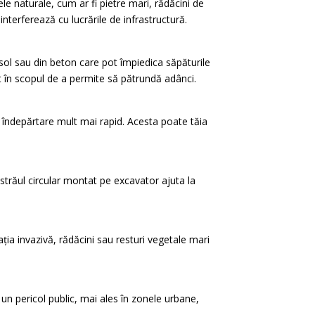
le naturale, cum ar fi pietre mari, rădăcini de
nterferează cu lucrările de infrastructură.
in sol sau din beton care pot împiedica săpăturile
lt în scopul de a permite să pătrundă adânci.
e îndepărtare mult mai rapid. Acesta poate tăia
străul circular montat pe excavator ajuta la
ația invazivă, rădăcini sau resturi vegetale mari
 un pericol public, mai ales în zonele urbane,