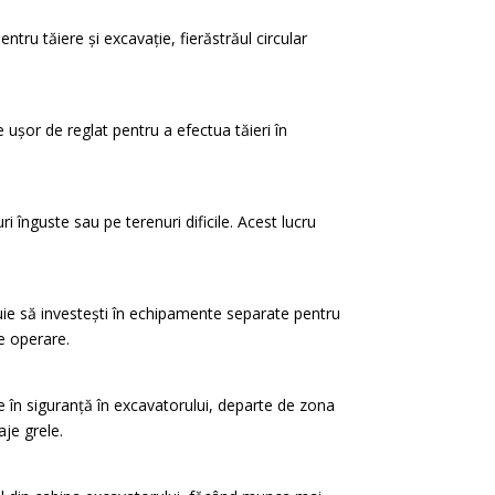
tru tăiere și excavație, fierăstrăul circular
ușor de reglat pentru a efectua tăieri în
 înguste sau pe terenuri dificile. Acest lucru
ie să investești în echipamente separate pentru
de operare.
e în siguranță în excavatorului, departe de zona
aje grele.