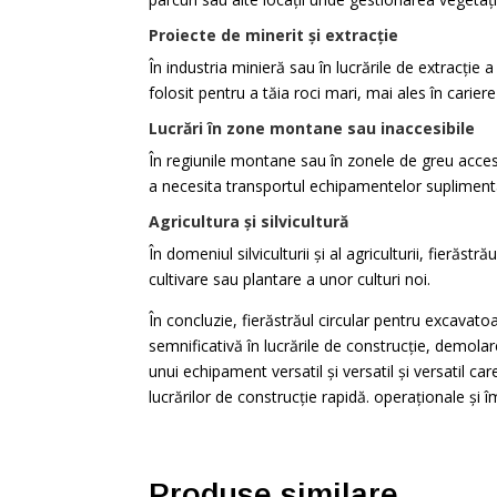
Proiecte de minerit și extracție
În industria minieră sau în lucrările de extracție a
folosit pentru a tăia roci mari, mai ales în carie
Lucrări în zone montane sau inaccesibile
În regiunile montane sau în zonele de greu accesib
a necesita transportul echipamentelor suplimenta
Agricultura și silvicultură
În domeniul silviculturii și al agriculturii, fierăstr
cultivare sau plantare a unor culturi noi.
În concluzie, fierăstrăul circular pentru excavato
semnificativă în lucrările de construcție, demolare
unui echipament versatil și versatil și versatil c
lucrărilor de construcție rapidă. operaționale și 
Produse similare