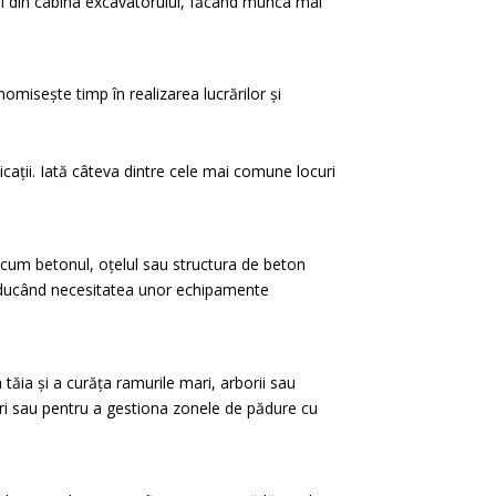
ul din cabina excavatorului, făcând munca mai
nomisește timp în realizarea lucrărilor și
icații. Iată câteva dintre cele mai comune locuri
recum betonul, oțelul sau structura de beton
i reducând necesitatea unor echipamente
a tăia și a curăța ramurile mari, arborii sau
mari sau pentru a gestiona zonele de pădure cu