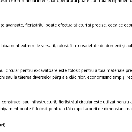
ecesită efort manual intens, iar operatorul poate controla echipament
nțe avansate, fierăstrăul poate efectua tăieturi și precise, ceea ce eco
hipament extrem de versatil, folosit într-o varietate de domenii și apl
răul circular pentru excavatoare este folosit pentru a tăia materiale p
echi sau la tăierea diverselor părți ale clădirilor, economisind timp ș
 construcții sau infrastructură, fierăstrăul circular este utilizat pentru 
 echipament poate fi folosit pentru a tăia rapid arborii de dimensiuni 
ri)