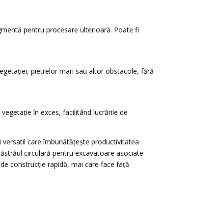
 fragmentă pentru procesare ulterioară. Poate fi
egetației, pietrelor mari sau altor obstacole, fără
de vegetație în exces, facilitând lucrările de
și versatil care îmbunătățește productivitatea
ierăstrăul circulară pentru excavatoare asociate
e de construcție rapidă, mai care face față