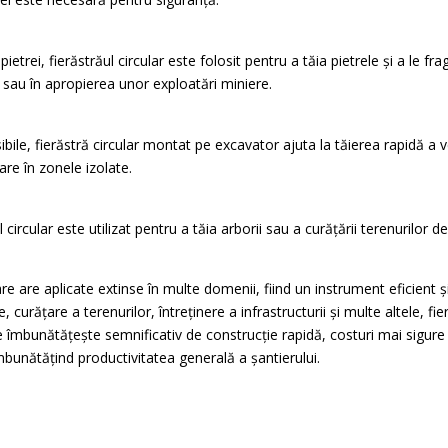
 pietrei, fierăstrăul circular este folosit pentru a tăia pietrele și a le
re sau în apropierea unor exploatări miniere.
ile, fierăstră circular montat pe excavator ajuta la tăierea rapidă a v
re în zonele izolate.
ăul circular este utilizat pentru a tăia arborii sau a curățării terenurilor 
are are aplicate extinse în multe domenii, fiind un instrument eficient 
, curățare a terenurilor, întreținere a infrastructurii și multe altele, f
are îmbunătățește semnificativ de construcție rapidă, costuri mai sigur
îmbunătățind productivitatea generală a șantierului.