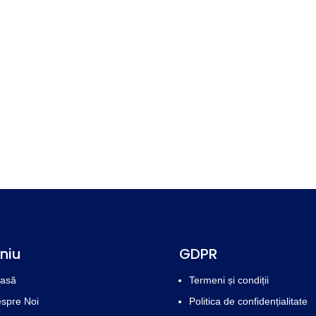
niu
GDPR
asă
Termeni și condiții
spre Noi
Politica de confidențialitate