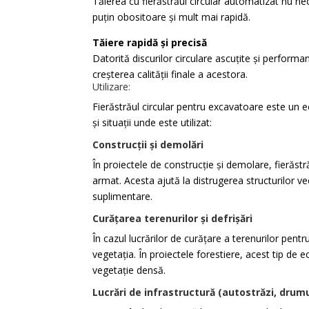
Tăierea cu fierăstrăul circular automatizat nu n
puțin obositoare și mult mai rapidă.
Tăiere rapidă și precisă
Datorită discurilor circulare ascuțite și performa
creșterea calității finale a acestora.
Utilizare:
Fierăstrăul circular pentru excavatoare este un ec
și situații unde este utilizat:
Construcții și demolări
În proiectele de construcție și demolare, fierăst
armat. Acesta ajută la distrugerea structurilor v
suplimentare.
Curățarea terenurilor și defrișări
În cazul lucrărilor de curățare a terenurilor pentru
vegetația. În proiectele forestiere, acest tip de
vegetație densă.
Lucrări de infrastructură (autostrăzi, drumu