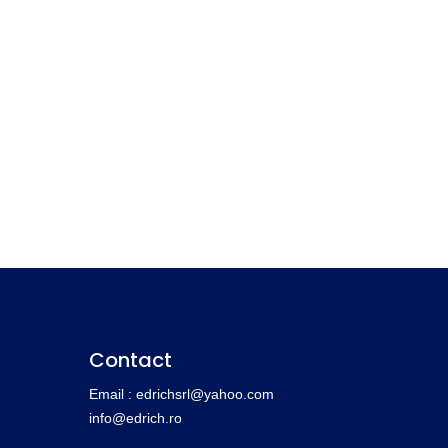
Contact
Email : edrichsrl@yahoo.com
info@edrich.ro