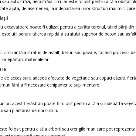
sau autostrăzi, fierăstrăul circular este folosit pentru a tăia obstacole
oate ajuta, de asemenea, la îndepărtarea unor structuri mai mici care i
ații
ntru excavatoare poate fi utilizat pentru a curăța terenul, tăind părți d
este util pentru tăierea rapidă a stratului superior de beton sau asfa
ul circular tăia straturi de asfalt, beton sau pavaje, făcând procesul d
 îndepărtării materialelor.
ere
e de acces sunt adesea afectate de vegetație sau copaci căzuți, fieră
ramuri fără a fi necesare echipamente suplimentare.
rilor, acest fierăstrău poate fi folosit pentru a tăia și îndepărta veget
ui sau plantarea de noi culturi.
este folosit pentru a tăia arborii sau crengile mari care pot reprezenta
iei este necesară pentru siguranță.