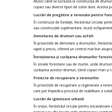
Atunci când se lucrează la construcția de drumuri 
copaci sau diverse tipuri de soluri dure. Acesta p
Lucrări de pregătire a terenului pentru fund
În construcții de fundații, fierăstrăul circular pe
sau construcțiile suplimentare. Acest echipament 
Demolarea de drumuri sau asfalt
În proiectele de demolare a drumurilor, fierăstră
rapid și precis, oferind un control mai bun asupra
Întreținerea și curățarea drumurilor foresti
În zonele forestiere sau de munte, unde drumuril
curățarea acestor drumuri, tăind copaci mari și 
Proiecte de recuperare a terenurilor
În proiectele de recuperare și regenerare a terenu
care pot împiedica procesul de reabilitare a solul
Lucrări de igienizare urbană
În orașe, fierăstrăul circular pentru excavatoare 
parcuri sau alte locații unde gestionarea vegetaț