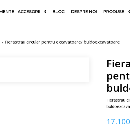
ENTE | ACCESORII
BLOG
DESPRE NOI
PRODUSE
→ Fierastrau circular pentru excavatoare/ buldoexcavatoare
Fier
pent
buld
Fierastrau c
buldoexcava
17.10