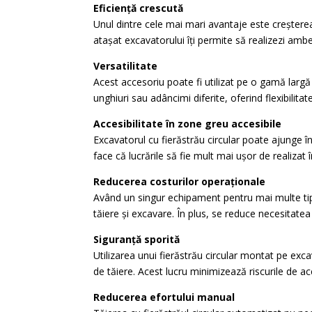
Eficiență crescută
Unul dintre cele mai mari avantaje este creșterea 
atașat excavatorului îți permite să realizezi amb
Versatilitate
Acest accesoriu poate fi utilizat pe o gamă larg
unghiuri sau adâncimi diferite, oferind flexibilitat
Accesibilitate în zone greu accesibile
Excavatorul cu fierăstrău circular poate ajunge în
face că lucrările să fie mult mai ușor de realizat 
Reducerea costurilor operaționale
Având un singur echipament pentru mai multe tip
tăiere și excavare. În plus, se reduce necesitate
Siguranță sporită
Utilizarea unui fierăstrău circular montat pe ex
de tăiere. Acest lucru minimizează riscurile de a
Reducerea efortului manual