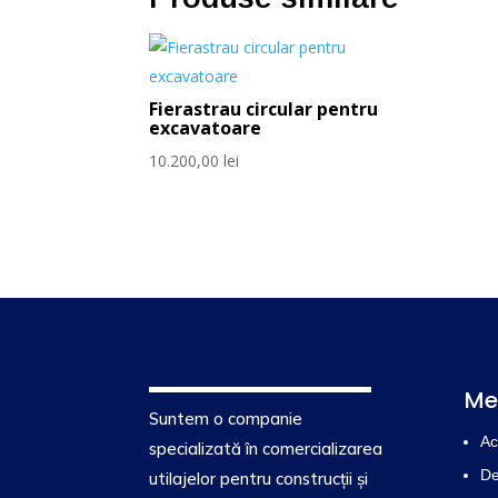
Fierastrau circular pentru
excavatoare
10.200,00
lei
Me
Suntem o companie
Ac
specializată în comercializarea
De
utilajelor pentru construcții și