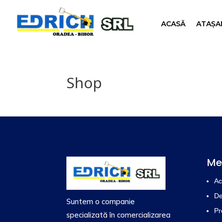
ACASĂ
ATAȘAM
Shop
Me
Ac
De
Suntem o companie
Pr
specializată în comercializarea