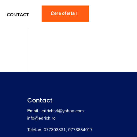
Cere oferta
CONTACT
Contact
Email : edrichsrl@yahoo.com
info@edrich.ro
Telefon: 077303831,
0773854017