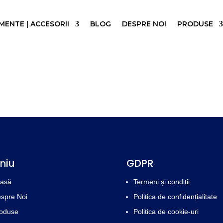
ENTE | ACCESORII
BLOG
DESPRE NOI
PRODUSE
niu
GDPR
asă
Termeni și condiții
spre Noi
Politica de confidențialitate
oduse
Politica de cookie-uri