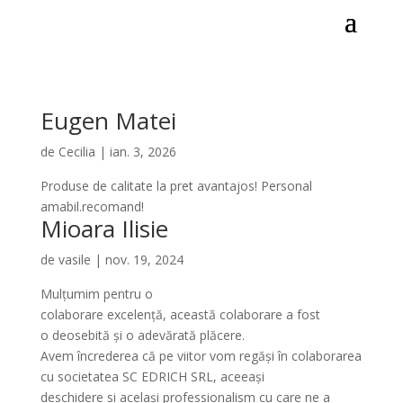
Eugen Matei
de
Cecilia
|
ian. 3, 2026
Produse de calitate la pret avantajos! Personal
amabil.recomand!
Mioara Ilisie
de
vasile
|
nov. 19, 2024
Mulțumim pentru o
colaborare excelență, această colaborare a fost
o deosebită și o adevărată plăcere.
Avem încrederea că pe viitor vom regăși în colaborarea
cu societatea SC EDRICH SRL, aceeași
deschidere si același professionalism cu care ne a