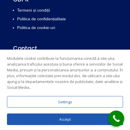
Termeni și condiții
Politica de confidențialitate
Politica de cookie-uri
Contact
Email : edrichsrl@yahoo.com
info@edrich.ro
Modulele cookie contribuie la funcționarea corectă a site-ului,
analizarea traficului acestuia și buna oferire a serviciilor de Social
Telefon: 077303831,
0773854017
Media, precum și la personalizarea anunțurilor și a conținutului. În
plus, informațiile colectate prin modul dvs. de utilizare a site-ului
Telefon fix: 0259313033
ajung și la departamentele noastre de publicitate, date analitice și
Social Media..
Settings
© Edrich 2026 | Powered by
Creative Marketing
Accept