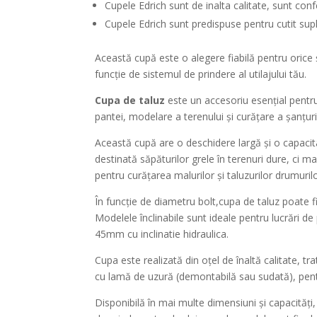
Cupele Edrich sunt de inalta calitate, sunt con
Cupele Edrich sunt predispuse pentru cutit sup
Această cupă este o alegere fiabilă pentru orice ș
funcție de sistemul de prindere al utilajului tău.
Cupa de taluz
este un accesoriu esențial pentru 
pantei, modelare a terenului și curățare a șanțuril
Această cupă are o deschidere largă și o capacit
destinată săpăturilor grele în terenuri dure, ci m
pentru curățarea malurilor și taluzurilor drumurilo
În funcție de diametru bolt,cupa de taluz poate fi
Modelele înclinabile sunt ideale pentru lucrări de 
45mm cu inclinatie hidraulica.
Cupa este realizată din oțel de înaltă calitate, t
cu lamă de uzură (demontabilă sau sudată), pentr
Disponibilă în mai multe dimensiuni și capacități,