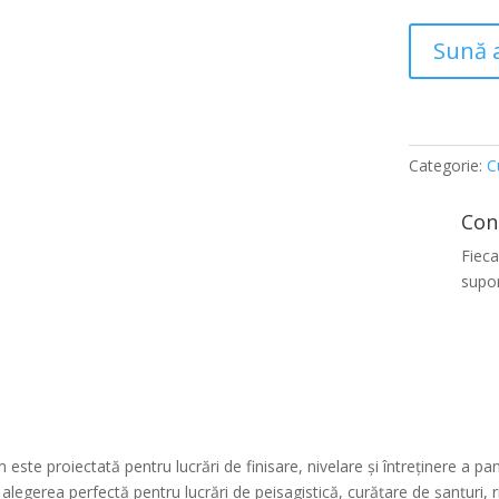
Sună 
Categorie:
C
Con
Fieca
supor
este proiectată pentru lucrări de finisare, nivelare și întreținere a pan
alegerea perfectă pentru lucrări de peisagistică, curățare de șanțuri,