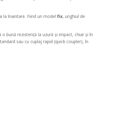
ța la înaintare. Fiind un model
fix
, unghiul de
 o bună rezistență la uzură și impact, chiar și în
andard sau cu cuplaj rapid (quick coupler), în