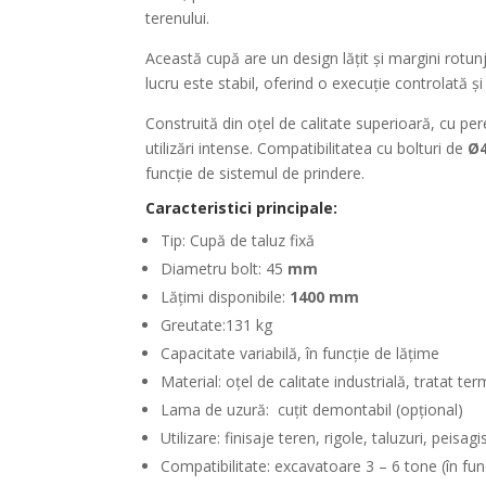
terenului.
Această cupă are un design lățit și margini rotunj
lucru este stabil, oferind o execuție controlată și 
Construită din oțel de calitate superioară, cu per
utilizări intense. Compatibilitatea cu bolturi de
Ø
funcție de sistemul de prindere.
Caracteristici principale:
Tip: Cupă de taluz fixă
Diametru bolt: 45
mm
Lățimi disponibile:
1400 mm
Greutate:131 kg
Capacitate variabilă, în funcție de lățime
Material: oțel de calitate industrială, tratat t
Lama de uzură: cuțit demontabil (opțional)
Utilizare: finisaje teren, rigole, taluzuri, peisagi
Compatibilitate: excavatoare 3 – 6 tone (în fun