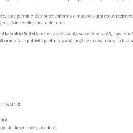
ite, care permit o distribuție uniformă a materialului și reduc rezisten
precisă în condiții variate de teren.
eți laterali întăriți și lamă de uzură sudată sau demontabilă, cupa oferă
45 mm
o face potrivită pentru o gamă largă de excavatoare, cu braț st
ermic-NM400
stică
cție de dimensiuni și prindere)