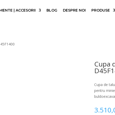
ENTE | ACCESORII
BLOG
DESPRE NOI
PRODUSE
D45F1400
Cupa d
D45F1
Cupa de tal
pentru minie
buldoexcava
3.510