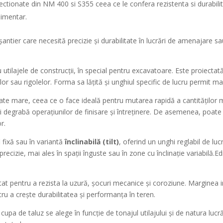
fectionate din NM 400 si S355 ceea ce le confera rezistenta si durabilit
limentar.
antier care necesită precizie și durabilitate în lucrări de amenajare sau
utilajele de construcții, în special pentru excavatoare. Este proiectată 
or sau rigolelor. Forma sa lățită și unghiul specific de lucru permit mani
ate mare, ceea ce o face ideală pentru mutarea rapidă a cantităților 
ai degrabă operațiunilor de finisare și întreținere. De asemenea, poate f
r.
 fixă sau în variantă
înclinabilă (tilt)
, oferind un unghi reglabil de luc
precizie, mai ales în spații înguste sau în zone cu înclinație variabilă.E
ratat pentru a rezista la uzură, șocuri mecanice și coroziune. Marginea 
u a crește durabilitatea și performanța în teren.
 cupa de taluz se alege în funcție de tonajul utilajului și de natura luc