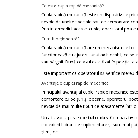
Ce este cupla rapidă mecanică?
Cupla rapidă mecanică este un dispozitiv de prin
nevoie de unelte speciale sau de demontare compl
Prin intermediul acestei cuple, operatorul poat
Cum funcționează?
Cupla rapidă mecanică are un mecanism de blocare
funcționează cu ajutorul unui ax blocabil, ce se 
sau pârghii. După ce axul este fixat în poziție, at
Este important ca operatorul să verifice mereu da
Avantajele cuplei rapide mecanice
Principalul avantaj al cuplei rapide mecanice est
demontare cu bolțuri și ciocane, operatorul poat
nevoie de mai multe tipuri de atașamente într-o s
Un alt avantaj este
costul redus
. Comparativ cu
conexiuni hidraulice suplimentare și sunt mai pu
și mijlocii.