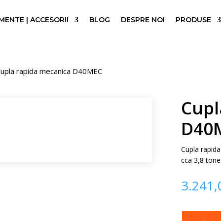
ENTE | ACCESORII
BLOG
DESPRE NOI
PRODUSE
upla rapida mecanica D40MEC
Cupl
D40
Cupla rapid
cca 3,8 tone
3.241