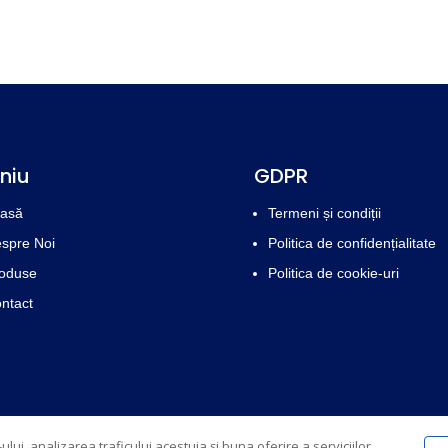
niu
GDPR
asă
Termeni și condiții
spre Noi
Politica de confidențialitate
oduse
Politica de cookie-uri
ntact
lui, analizarea traficului acestuia și buna oferire a serviciilor