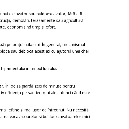
unui excavator sau buldoexcavator, fără a fi
rucții, demolări, terasamente sau agricultură.
te, economisind timp și efort.
) pe brațul utilajului. În general, mecanismul
 bloca sau debloca acest ax cu ajutorul unei chei
hipamentului în timpul lucrului.
or
. În loc să piardă zeci de minute pentru
v eficiența pe șantier, mai ales atunci când este
ai ieftine și mai ușor de întreținut. Nu necesită
tatea excavatoarelor și buldoexcavatoarelor mici