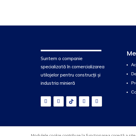
Me
Suntem o companie
Ac
specializată în comercializarea
De
utilajelor pentru construcții și
industria minieră
Pr
Co
© Edrich 2026 | Powered by
Creative Marketing
Modulele cookie contribuie la funcționarea corectă a site-u