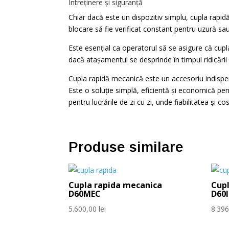
Întreținere și siguranță
Chiar dacă este un dispozitiv simplu, cupla rapid
blocare să fie verificat constant pentru uzură sa
Este esențial ca operatorul să se asigure că cupl
dacă atașamentul se desprinde în timpul ridicării
Cupla rapidă mecanică este un accesoriu indispen
Este o soluție simplă, eficientă și economică pent
pentru lucrările de zi cu zi, unde fiabilitatea și co
Produse similare
Cupla rapida mecanica
Cupl
D60MEC
D60
5.600,00
lei
8.39