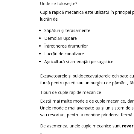
Unde se folosește?
Cupla rapidă mecanică este utilizată în principal
lucrări de:
Săpături și terasamente
Demolări ușoare
Întreținerea drumurilor
Lucrări de canalizare
Agricultură și amenajări peisagistice
Excavatoarele și buldoexcavatoarele echipate cu 
furcă pentru paleți sau un burghiu de pământ, făr
Tipuri de cuple rapide mecanice
Există mai multe modele de cuple mecanice, dar t
Unele modele mai avansate au și un sistem de sig
sau resorturi, pentru a menține prinderea fermă ș
De asemenea, unele cuple mecanice sunt
rever