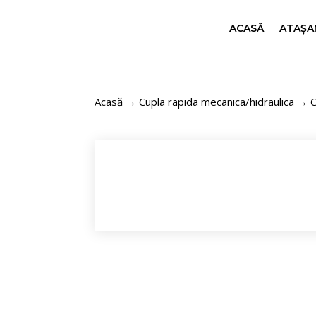
ACASĂ
ATAȘAM
Acasă
→
Cupla rapida mecanica/hidraulica
→ C