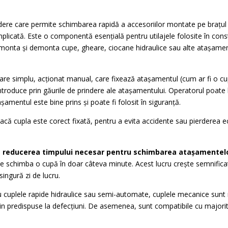
dere care permite schimbarea rapidă a accesoriilor montate pe brațul 
icată. Este o componentă esențială pentru utilajele folosite în const
e monta și demonta cupe, gheare, ciocane hidraulice sau alte atașamen
 simplu, acționat manual, care fixează atașamentul (cum ar fi o cupă
introduce prin găurile de prindere ale atașamentului. Operatorul poate
așamentul este bine prins și poate fi folosit în siguranță.
că cupla este corect fixată, pentru a evita accidente sau pierderea ec
e
reducerea timpului necesar pentru schimbarea atașamentel
e schimba o cupă în doar câteva minute. Acest lucru crește semnificati
ingură zi de lucru.
 cuplele rapide hidraulice sau semi-automate, cuplele mecanice sunt m
țin predispuse la defecțiuni. De asemenea, sunt compatibile cu majori