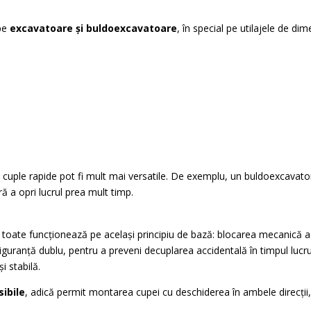
 pe
excavatoare și buldoexcavatoare
, în special pe utilajele de dim
cuple rapide pot fi mult mai versatile. De exemplu, un buldoexcavator
ă a opri lucrul prea mult timp.
oate funcționează pe același principiu de bază: blocarea mecanică a u
uranță dublu, pentru a preveni decuplarea accidentală în timpul lucru
i stabilă.
sibile
, adică permit montarea cupei cu deschiderea în ambele direcții, c