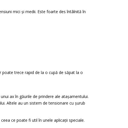
ensiuni mici și medii. Este foarte des întâlnită în
 poate trece rapid de la o cupă de săpat la o
nui ax în găurile de prindere ale atașamentului.
lui. Altele au un sistem de tensionare cu șurub
eea ce poate fi util în unele aplicații speciale.