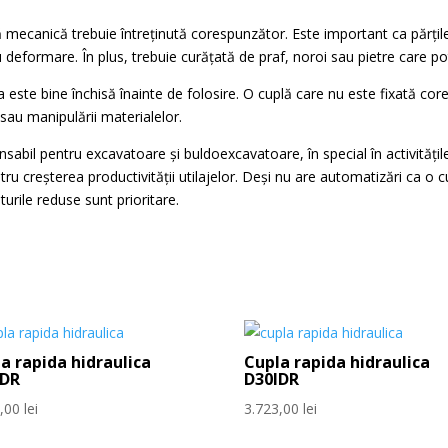
ă mecanică trebuie întreținută corespunzător. Este important ca părțil
u deformare. În plus, trebuie curățată de praf, noroi sau pietre care 
a este bine închisă înainte de folosire. O cuplă care nu este fixată co
 sau manipulării materialelor.
sabil pentru excavatoare și buldoexcavatoare, în special în activităț
ru creșterea productivității utilajelor. Deși nu are automatizări ca o c
sturile reduse sunt prioritare.
a rapida hidraulica
Cupla rapida hidraulica
IDR
D30IDR
6,00
lei
3.723,00
lei