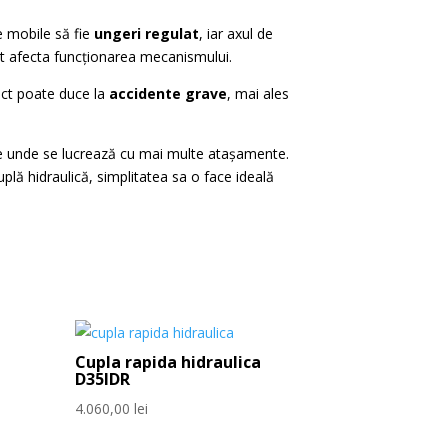
e mobile să fie
ungeri regulat
, iar axul de
pot afecta funcționarea mecanismului.
rect poate duce la
accidente grave
, mai ales
ile unde se lucrează cu mai multe atașamente.
uplă hidraulică, simplitatea sa o face ideală
Cupla rapida hidraulica
D35IDR
4.060,00
lei