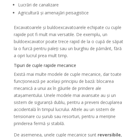
Lucrări de canalizare
Agricultură și amenajări peisagistice
Excavatoarele și buldoexcavatoarele echipate cu cuple
rapide pot fi mult mai versatile. De exemplu, un
buldoexcavator poate trece rapid de la o cupă de săpat
la o furcă pentru paleți sau un burghiu de pământ, fără
a opri lucrul prea mult timp.
Tipuri de cuple rapide mecanice
Există mai multe modele de cuple mecanice, dar toate
funcționează pe același principiu de bază: blocarea
mecanică a unui ax în găurile de prindere ale
atașamentului. Unele modele mai avansate au și un
sistem de siguranță dublu, pentru a preveni decuplarea
accidentală în timpul lucrului. Altele au un sistem de
tensionare cu șurub sau resorturi, pentru a menține
prinderea fermă și stabilă.
De asemenea, unele cuple mecanice sunt
reversibile
,