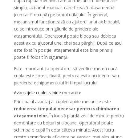
Cupla rapidă mecanică are un mecanism de blocare
simplu, acționat manual, care fixează atașamentul
(cum ar fi o cupă) pe brațul utilajului. În general,
mecanismul funcționează cu ajutorul unui ax blocabil,
ce se introduce prin găurile de prindere ale
atașamentului. Operatorul poate bloca sau debloca
acest ax cu ajutorul unei chei sau pârghii. După ce axul
este fixat în poziție, atașamentul este bine prins și
poate fi folosit în siguranță.
Este important ca operatorul să verifice mereu dacă
cupla este corect fixată, pentru a evita accidente sau
pierderea echipamentului în timpul lucrului.
Avantajele cuplei rapide mecanice
Principalul avantaj al cuplei rapide mecanice este
reducerea timpului necesar pentru schimbarea
atașamentelor
. În loc să piardă zeci de minute pentru
demontare cu bolțuri și ciocane, operatorul poate
schimba o cupă în doar câteva minute. Acest lucru
crește semnificativ eficiența pe șantier, mai ales atunci