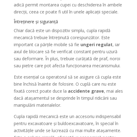
adică permit montarea cupei cu deschiderea în ambele
direcții, ceea ce poate fi util în unele aplicații speciale.
Întreținere și siguranță
Chiar dacă este un dispozitiv simplu, cupla rapidă
mecanică trebuie întreținută corespunzător. Este
important ca părțile mobile să fie
ungeri regulat
, iar
axul de blocare să fie verificat constant pentru uzură
sau deformare. În plus, trebuie curățată de praf, noroi
sau pietre care pot afecta funcționarea mecanismului.
Este esențial ca operatorul să se asigure că cupla este
bine închisă înainte de folosire. O cuplă care nu este
fixată corect poate duce la
accidente grave
, mai ales
dacă atașamentul se desprinde în timpul ridicării sau
manipulării materialelor.
Cupla rapidă mecanică este un accesoriu indispensabil
pentru excavatoare și buldoexcavatoare, în special în
activitățile unde se lucrează cu mai multe atașamente.