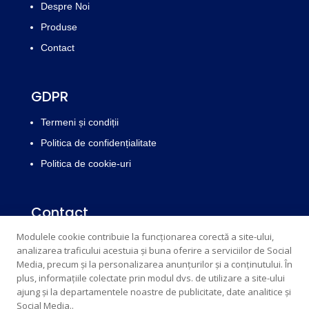
Despre Noi
Produse
Contact
GDPR
Termeni și condiții
Politica de confidențialitate
Politica de cookie-uri
Contact
Modulele cookie contribuie la funcționarea corectă a site-ului,
Email : edrichsrl@yahoo.com
info@edrich.ro
analizarea traficului acestuia și buna oferire a serviciilor de Social
Telefon: 077303831,
0773854017
Media, precum și la personalizarea anunțurilor și a conținutului. În
plus, informațiile colectate prin modul dvs. de utilizare a site-ului
Telefon fix: 0259313033
ajung și la departamentele noastre de publicitate, date analitice și
Social Media..