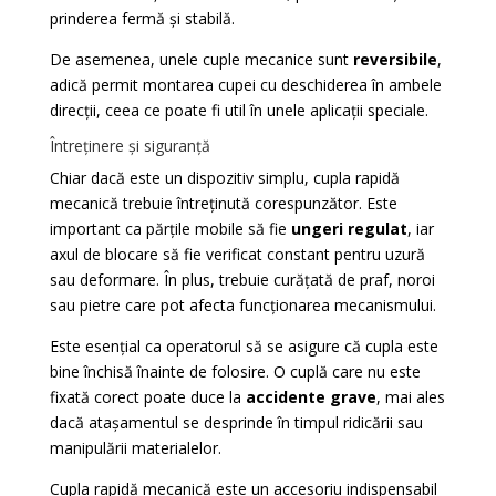
prinderea fermă și stabilă.
De asemenea, unele cuple mecanice sunt
reversibile
,
adică permit montarea cupei cu deschiderea în ambele
direcții, ceea ce poate fi util în unele aplicații speciale.
Întreținere și siguranță
Chiar dacă este un dispozitiv simplu, cupla rapidă
mecanică trebuie întreținută corespunzător. Este
important ca părțile mobile să fie
ungeri regulat
, iar
axul de blocare să fie verificat constant pentru uzură
sau deformare. În plus, trebuie curățată de praf, noroi
sau pietre care pot afecta funcționarea mecanismului.
Este esențial ca operatorul să se asigure că cupla este
bine închisă înainte de folosire. O cuplă care nu este
fixată corect poate duce la
accidente grave
, mai ales
dacă atașamentul se desprinde în timpul ridicării sau
manipulării materialelor.
Cupla rapidă mecanică este un accesoriu indispensabil