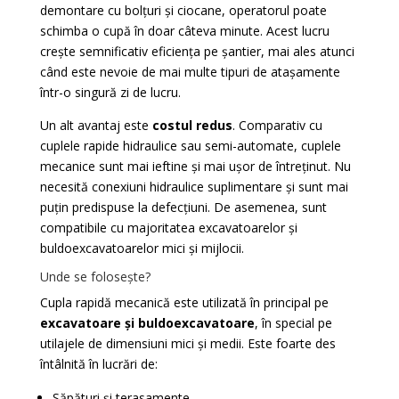
demontare cu bolțuri și ciocane, operatorul poate
schimba o cupă în doar câteva minute. Acest lucru
crește semnificativ eficiența pe șantier, mai ales atunci
când este nevoie de mai multe tipuri de atașamente
într-o singură zi de lucru.
Un alt avantaj este
costul redus
. Comparativ cu
cuplele rapide hidraulice sau semi-automate, cuplele
mecanice sunt mai ieftine și mai ușor de întreținut. Nu
necesită conexiuni hidraulice suplimentare și sunt mai
puțin predispuse la defecțiuni. De asemenea, sunt
compatibile cu majoritatea excavatoarelor și
buldoexcavatoarelor mici și mijlocii.
Unde se folosește?
Cupla rapidă mecanică este utilizată în principal pe
excavatoare și buldoexcavatoare
, în special pe
utilajele de dimensiuni mici și medii. Este foarte des
întâlnită în lucrări de:
Săpături și terasamente