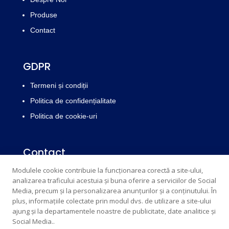
Produse
Contact
GDPR
Termeni și condiții
Politica de confidențialitate
Politica de cookie-uri
Contact
Modulele cookie contribuie la funcționarea corectă a site-ului,
Email : edrichsrl@yahoo.com
info@edrich.ro
analizarea traficului acestuia și buna oferire a serviciilor de Social
Telefon: 077303831,
0773854017
Media, precum și la personalizarea anunțurilor și a conținutului. În
plus, informațiile colectate prin modul dvs. de utilizare a site-ului
Telefon fix: 0259313033
ajung și la departamentele noastre de publicitate, date analitice și
Social Media..