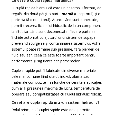
Ce este o cuplă rapidă hidraulică?
O cuplă rapidă hidraulică este un ansamblu format, de
regulă, din două părți: o parte
mamă
(receptorul) și o
parte
tată
(conectorul). Atunci când sunt conectate,
permit trecerea lichidului hidraulic de la un component
la altul, iar când sunt deconectate, fiecare parte se
închide automat cu ajutorul unui sistem de supape,
prevenind scurgerile și contaminarea sistemului. Astfel,
sistemul poate rămâne sub presiune, fără pierderi de
fluid sau aer, ceea ce este foarte important pentru
performanța și siguranța echipamentelor.
Cuplele rapide pot fi fabricate din diverse materiale –
cele mai comune fiind oțelul, inoxul, alama sau
materiale compozite – în funcție de cerințele aplicației,
cum ar fi presiunea maximă de lucru, temperatura de
operare sau compatibilitatea cu fluidul hidraulic folosit.
Ce rol are cupla rapidă într-un sistem hidraulic?
Rolul principal al cuplei rapide este de a permite