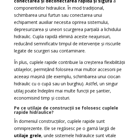
conectarea și deconectarea rapidă și sigură
a
componentelor hidraulice. În mod tradițional,
schimbarea unui furtun sau conectarea unui
echipament auxiliar necesita oprirea sistemului,
depresurizarea și uneori scurgerea parțială a lichidului
hidraulic. Cupla rapidă elimină aceste neajunsuri,
reducând semnificativ timpul de intervenție și riscurile
legate de scurgeri sau contaminare.
În plus, cuplele rapide contribuie la creșterea flexibilității
utilajelor, permițând folosirea mai multor accesorii pe
aceeași mașină (de exemplu, schimbarea unui ciocan
hidraulic cu o cupă sau un burghiu). Astfel, un singur
utilaj poate îndeplini mai multe funcții pe șantier,
economisind timp și costuri.
Pe ce utilaje de construcții se folosesc cuplele
rapide hidraulice?
În domeniul construcțiilor, cuplele rapide sunt
omniprezente. Ele se regăsesc pe o gamă largă de
utilaje grele
, unde sistemele hidraulice sunt vitale