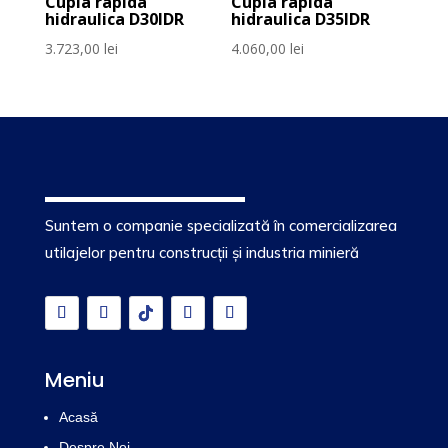
Cupla rapida
Cupla rapida
hidraulica D30IDR
hidraulica D35IDR
3.723,00
lei
4.060,00
lei
Suntem o companie specializată în comercializarea
utilajelor pentru construcții și industria minieră
Meniu
Acasă
Despre Noi