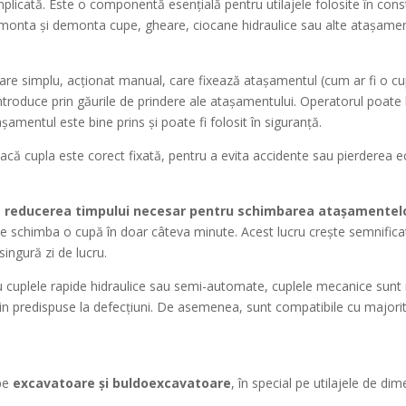
icată. Este o componentă esențială pentru utilajele folosite în const
e monta și demonta cupe, gheare, ciocane hidraulice sau alte atașamen
 simplu, acționat manual, care fixează atașamentul (cum ar fi o cupă
introduce prin găurile de prindere ale atașamentului. Operatorul poate
așamentul este bine prins și poate fi folosit în siguranță.
că cupla este corect fixată, pentru a evita accidente sau pierderea ec
e
reducerea timpului necesar pentru schimbarea atașamentel
e schimba o cupă în doar câteva minute. Acest lucru crește semnificati
ingură zi de lucru.
 cuplele rapide hidraulice sau semi-automate, cuplele mecanice sunt m
țin predispuse la defecțiuni. De asemenea, sunt compatibile cu majori
 pe
excavatoare și buldoexcavatoare
, în special pe utilajele de dim