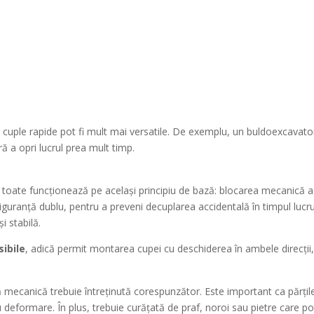
cuple rapide pot fi mult mai versatile. De exemplu, un buldoexcavator
ă a opri lucrul prea mult timp.
oate funcționează pe același principiu de bază: blocarea mecanică a u
uranță dublu, pentru a preveni decuplarea accidentală în timpul lucru
i stabilă.
sibile
, adică permit montarea cupei cu deschiderea în ambele direcții, c
ă mecanică trebuie întreținută corespunzător. Este important ca părțil
u deformare. În plus, trebuie curățată de praf, noroi sau pietre care 