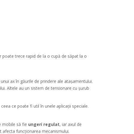
 poate trece rapid de la o cupă de săpat la o
nui ax în găurile de prindere ale atașamentului.
lui. Altele au un sistem de tensionare cu șurub
eea ce poate fi util în unele aplicații speciale.
e mobile să fie
ungeri regulat
, iar axul de
pot afecta funcționarea mecanismului.