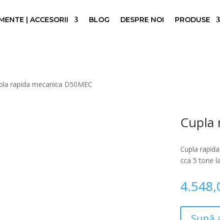
ENTE | ACCESORII
BLOG
DESPRE NOI
PRODUSE
la rapida mecanica D50MEC
Cupla
Cupla rapid
cca 5 tone l
4.548
Sună 