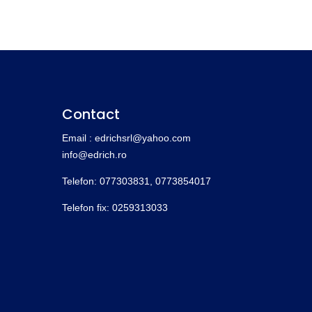
Contact
Email : edrichsrl@yahoo.com
info@edrich.ro
Telefon: 077303831,
0773854017
Telefon fix: 0259313033