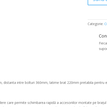
Categorie:
C
Con
Fieca
supor
, distanta intre bolturi 360mm, latime brat 220mm pretabila pentru e
dere care permite schimbarea rapidă a accesoriilor montate pe brațul 