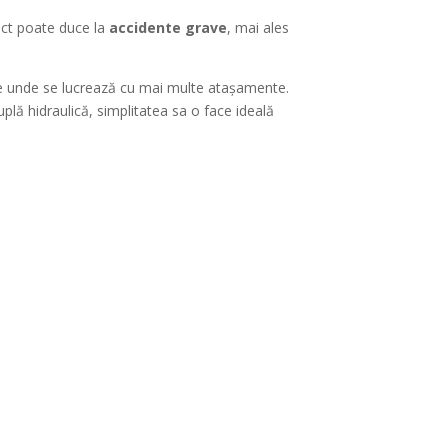
rect poate duce la
accidente grave
, mai ales
ile unde se lucrează cu mai multe atașamente.
uplă hidraulică, simplitatea sa o face ideală