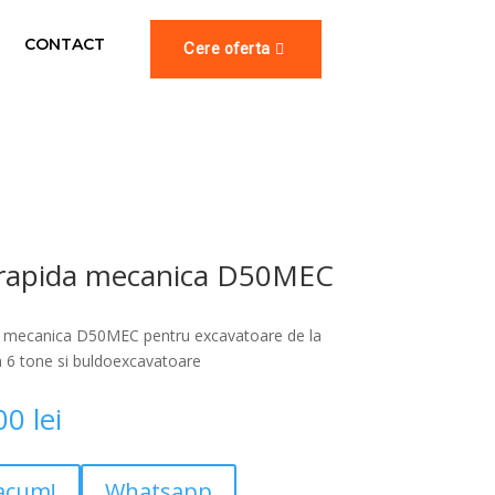
CONTACT
Cere oferta
 rapida mecanica D50MEC
a mecanica D50MEC pentru excavatoare de la
a 6 tone si buldoexcavatoare
,00
lei
acum!
Whatsapp