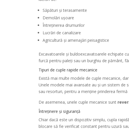
Săpături și terasamente
Demolări ușoare
Întreținerea drumurilor
Lucrări de canalizare
Agricultură și amenajări peisagistice
Excavatoarele și buldoexcavatoarele echipate cu 
furcă pentru paleți sau un burghiu de pământ, făr
Tipuri de cuple rapide mecanice
Există mai multe modele de cuple mecanice, dar t
Unele modele mai avansate au și un sistem de sig
sau resorturi, pentru a menține prinderea fermă ș
De asemenea, unele cuple mecanice sunt
rever
Întreținere și siguranță
Chiar dacă este un dispozitiv simplu, cupla rapid
blocare să fie verificat constant pentru uzură sa