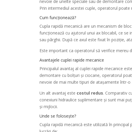
nevoie de unelte speciale sau de demontare compl
Prin intermediul acestei cuple, operatorul poat
Cum funcționează?
Cupla rapidă mecanică are un mecanism de blocare
funcționează cu ajutorul unui ax blocabil, ce se 
sau pârghii. După ce axul este fixat în poziție, at
Este important ca operatorul să verifice mereu da
Avantajele cuplei rapide mecanice
Principalul avantaj al cuplei rapide mecanice est
demontare cu bolțuri și ciocane, operatorul poat
nevoie de mai multe tipuri de atașamente într-o s
Un alt avantaj este
costul redus
. Comparativ cu
conexiuni hidraulice suplimentare și sunt mai pu
și mijlocii.
Unde se folosește?
Cupla rapidă mecanică este utilizată în principal
lucrări de: