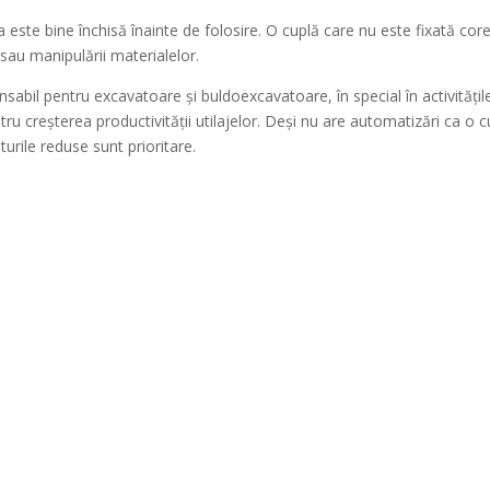
a este bine închisă înainte de folosire. O cuplă care nu este fixată co
 sau manipulării materialelor.
sabil pentru excavatoare și buldoexcavatoare, în special în activităț
ru creșterea productivității utilajelor. Deși nu are automatizări ca o c
sturile reduse sunt prioritare.