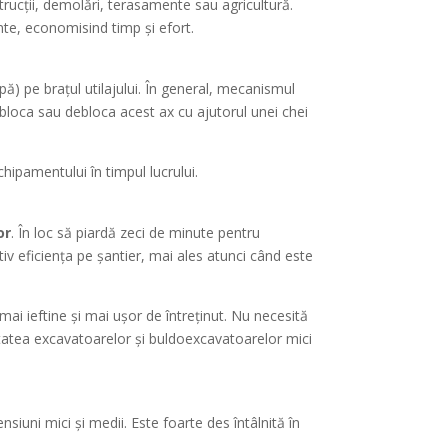
rucții, demolări, terasamente sau agricultură.
te, economisind timp și efort.
) pe brațul utilajului. În general, mecanismul
 bloca sau debloca acest ax cu ajutorul unei chei
hipamentului în timpul lucrului.
or
. În loc să piardă zeci de minute pentru
v eficiența pe șantier, mai ales atunci când este
ai ieftine și mai ușor de întreținut. Nu necesită
tatea excavatoarelor și buldoexcavatoarelor mici
ensiuni mici și medii. Este foarte des întâlnită în