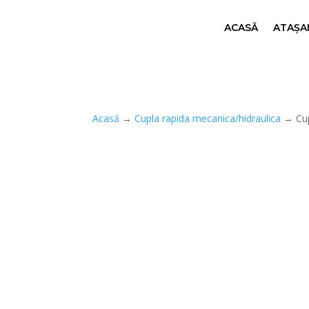
ACASĂ
ATAȘAM
Acasă
→
Cupla rapida mecanica/hidraulica
→ Cup