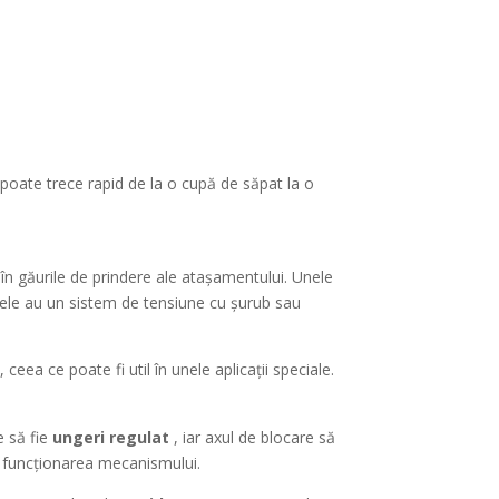
poate trece rapid de la o cupă de săpat la o
n găurile de prindere ale atașamentului. Unele
tele au un sistem de tensiune cu șurub sau
eea ce poate fi util în unele aplicații speciale.
e să fie
ungeri regulat
, iar axul de blocare să
ta funcționarea mecanismului.