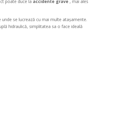
rect poate duce la
accidente grave
, mai ales
ile unde se lucrează cu mai multe atașamente.
uplă hidraulică, simplitatea sa o face ideală