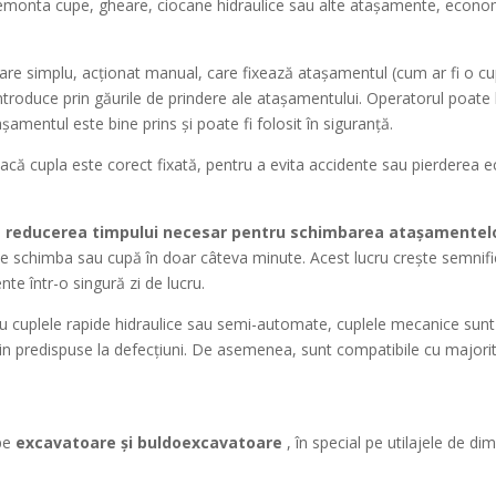
emonta cupe, gheare, ciocane hidraulice sau alte atașamente, economi
 simplu, acționat manual, care fixează atașamentul (cum ar fi o cupă
introduce prin găurile de prindere ale atașamentului. Operatorul poate
așamentul este bine prins și poate fi folosit în siguranță.
că cupla este corect fixată, pentru a evita accidente sau pierderea ec
e
reducerea timpului necesar pentru schimbarea atașamentel
 schimba sau cupă în doar câteva minute. Acest lucru crește semnificat
e într-o singură zi de lucru.
 cuplele rapide hidraulice sau semi-automate, cuplele mecanice sunt m
țin predispuse la defecțiuni. De asemenea, sunt compatibile cu majori
 pe
excavatoare și buldoexcavatoare
, în special pe utilajele de dim