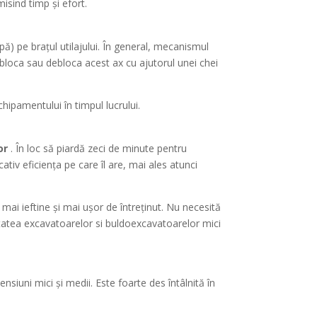
sind timp și efort.
) pe brațul utilajului. În general, mecanismul
 bloca sau debloca acest ax cu ajutorul unei chei
hipamentului în timpul lucrului.
or
. În loc să piardă zeci de minute pentru
iv eficiența pe care îl are, mai ales atunci
ai ieftine și mai ușor de întreținut. Nu necesită
tatea excavatoarelor si buldoexcavatoarelor mici
ensiuni mici și medii. Este foarte des întâlnită în