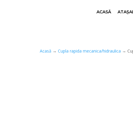
ACASĂ
ATAȘAM
Acasă
→
Cupla rapida mecanica/hidraulica
→ Cup