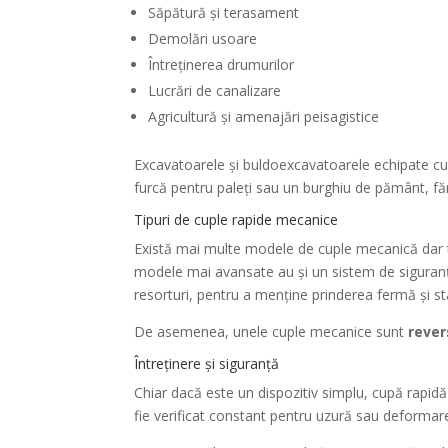
Săpătură și terasament
Demolări usoare
Întreținerea drumurilor
Lucrări de canalizare
Agricultură și amenajări peisagistice
Excavatoarele și buldoexcavatoarele echipate cu 
furcă pentru paleți sau un burghiu de pământ, făr
Tipuri de cuple rapide mecanice
Există mai multe modele de cuple mecanică dar t
modele mai avansate au și un sistem de siguranță
resorturi, pentru a menține prinderea fermă și st
De asemenea, unele cuple mecanice sunt
rever
Întreținere și siguranță
Chiar dacă este un dispozitiv simplu, cupă rapidă 
fie verificat constant pentru uzură sau deformare