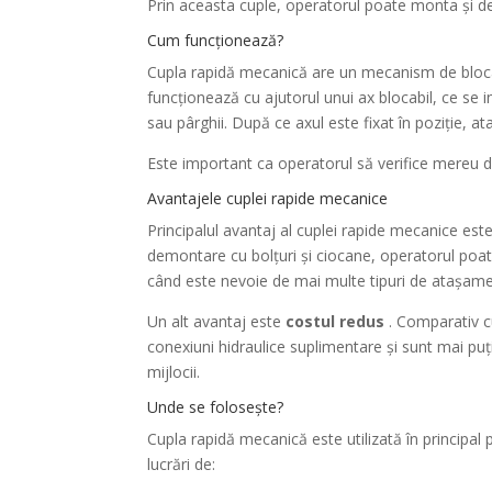
Prin aceasta cuple, operatorul poate monta și d
Cum funcționează?
Cupla rapidă mecanică are un mecanism de blocare
funcționează cu ajutorul unui ax blocabil, ce se 
sau pârghii. După ce axul este fixat în poziție, at
Este important ca operatorul să verifice mereu da
Avantajele cuplei rapide mecanice
Principalul avantaj al cuplei rapide mecanice est
demontare cu bolțuri și ciocane, operatorul poate
când este nevoie de mai multe tipuri de atașament
Un alt avantaj este
costul redus
. Comparativ cu
conexiuni hidraulice suplimentare și sunt mai pu
mijlocii.
Unde se folosește?
Cupla rapidă mecanică este utilizată în principal
lucrări de: