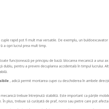
cuple rapid pot fi mult mai versatile. De exemplu, un buldoexcavator 
ă a opri lucrul prea mult timp.
oate funcționează pe principiu de bază: blocarea mecanică a unui ax î
 dublu, pentru a preveni decuplarea accidentală în timpul lucrului. Al
abilă.
sibile
, adică permit montarea cupei cu deschiderea în ambele direcții, c
mecanică trebuie întreținută stabilită. Este important ca părțile mobil
. În plus, trebuie să curățată de praf, noroi sau pietre care pot afec