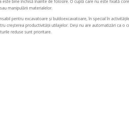
a este bine închisă înainte de folosire. O cuplă care nu este fixată co
 sau manipulării materialelor.
sabil pentru excavatoare și buldoexcavatoare, în special în activităț
ru creșterea productivității utilajelor. Deși nu are automatizări ca o c
sturile reduse sunt prioritare.