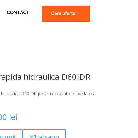
CONTACT
Cere oferta
rapida hidraulica D60IDR
 hidraulica D60IDR pentru excavatoare de la cca
,00
lei
acum!
Whatsapp