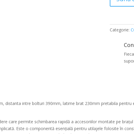
Categorie:
C
Con
Fieca
supor
m, distanta intre bolturi 390mm, latime brat 230mm pretabila pentru 
dere care permite schimbarea rapidă a accesoriilor montate pe brațul 
icată. Este o componentă esențială pentru utilajele folosite în const