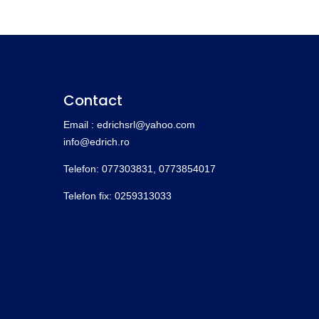
Contact
Email : edrichsrl@yahoo.com
info@edrich.ro
Telefon: 077303831,
0773854017
Telefon fix: 0259313033