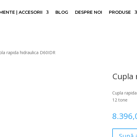
ENTE | ACCESORII
BLOG
DESPRE NOI
PRODUSE
la rapida hidraulica D60IDR
Cupla 
Cupla rapida
12 tone
8.396
Sună 