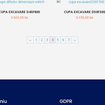
CUPA EXCAVARE D45F800
CUPA EXCAVARE D50F30
3.563,00
lei
3.150,00
lei
←
1
2
3
4
5
6
7
→
niu
GDPR