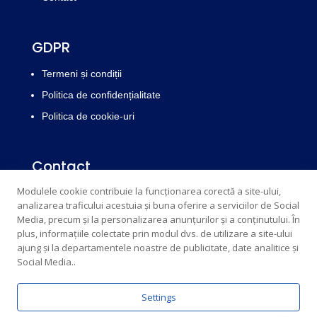
GDPR
Termeni și condiții
Politica de confidențialitate
Politica de cookie-uri
Contact
Modulele cookie contribuie la funcționarea corectă a site-ului,
Email : edrichsrl@yahoo.com
info@edrich.ro
analizarea traficului acestuia și buna oferire a serviciilor de Social
Telefon: 077303831,
0773854017
Media, precum și la personalizarea anunțurilor și a conținutului. În
plus, informațiile colectate prin modul dvs. de utilizare a site-ului
Telefon fix: 0259313033
ajung și la departamentele noastre de publicitate, date analitice și
Social Media..
Settings
© Edrich 2026 | Powered by
Creative Marketing