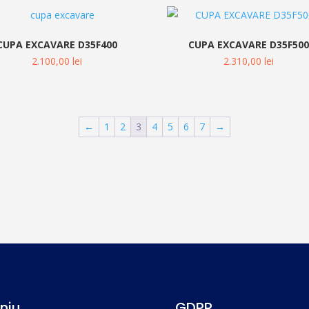
CUPA EXCAVARE D35F400
CUPA EXCAVARE D35F50
2.100,00
lei
2.310,00
lei
←
1
2
3
4
5
6
7
→
niu
GDPR