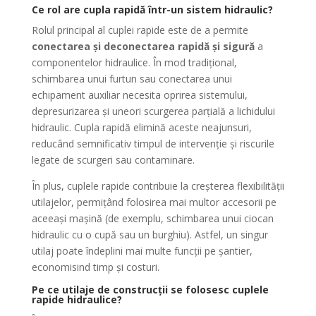
Ce rol are cupla rapidă într-un sistem hidraulic?
Rolul principal al cuplei rapide este de a permite
conectarea și deconectarea rapidă și sigură
a
componentelor hidraulice. În mod tradițional,
schimbarea unui furtun sau conectarea unui
echipament auxiliar necesita oprirea sistemului,
depresurizarea și uneori scurgerea parțială a lichidului
hidraulic. Cupla rapidă elimină aceste neajunsuri,
reducând semnificativ timpul de intervenție și riscurile
legate de scurgeri sau contaminare.
În plus, cuplele rapide contribuie la creșterea flexibilității
utilajelor, permițând folosirea mai multor accesorii pe
aceeași mașină (de exemplu, schimbarea unui ciocan
hidraulic cu o cupă sau un burghiu). Astfel, un singur
utilaj poate îndeplini mai multe funcții pe șantier,
economisind timp și costuri.
Pe ce utilaje de construcții se folosesc cuplele
rapide hidraulice?