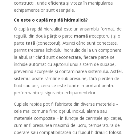
construcții, unde eficiența și viteza în manipularea
echipamentelor sunt esențiale.
Ce este o cuplă rapidă hidraulică?
O cuplă rapidă hidraulică este un ansamblu format, de
regulă, din două părți: o parte
mamă
(receptorul) și o
parte
tată
(conectorul). Atunci când sunt conectate,
permit trecerea lichidului hidraulic de la un component
la altul, iar când sunt deconectate, fiecare parte se
închide automat cu ajutorul unui sistem de supape,
prevenind scurgerile și contaminarea sistemului. Astfel,
sistemul poate rămâne sub presiune, fără pierderi de
fluid sau aer, ceea ce este foarte important pentru
performanța și siguranța echipamentelor.
Cuplele rapide pot fi fabricate din diverse materiale –
cele mai comune fiind oțelul, inoxul, alama sau
materiale compozite – în funcție de cerințele aplicației,
cum ar fi presiunea maximă de lucru, temperatura de
operare sau compatibilitatea cu fluidul hidraulic folosit.