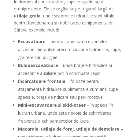
În domeniul construcțiilor, cuplele rapide sunt
omniprezente. Ele se regăsesc pe o gamă largă de
utilaje grele
, unde sistemele hidraulice sunt vitale
pentru funcționarea și mobilitatea echipamentelor.
Câteva exemple includ:
Excavatoare
– pentru conectarea diverselor
accesorii hidraulice precum ciocane hidraulice, cupe,
graifere sau burghie.
Buldoexcavatoare
– unde brațele hidraulice și
accesoriile auxiliare pot fi schimbate rapid.
Încărcătoare frontale
– folosite pentru
atașamente hidraulice suplimentare cum ar fi cupe
speciale, brațe de ridicare sau perii rotative.
Mini-excavatoare și skid-steer
– în special în
lucrări urbane, unde este nevoie de schimbarea
frecventă a echipamentelor de lucru.
Macarale, utilaje de foraj, utilaje de demolare
–
unde sistemele hidraulice complexe necesită